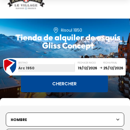
Risoul 1850
Tienda de alquiler de esquís
Gliss Concept
DESTINO
FECHA DE INICIO
FECHA FINAL
Arc 1950
December
January
SUN
MON
TUE
WED
THU
FRI
SAT
HOMBRE
1
2
3
4
5