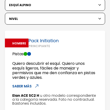
6
7
8
9
10
11
12
ESQUÍ ALPINO
13
14
15
16
17
18
19
NIVEL
20
21
22
23
24
25
26
27
28
29
30
31
Pack Initiation
HOMBRE
PRINCIPIANTE
1
2
Pistas
3
4
5
6
7
8
9
Quiero descubrir el esquí. Quiero unos
esquís ligeros, fáciles de manejar y
10
11
12
13
14
15
16
permisivos que me den confianza en pistas
verdes y azules.
17
18
19
20
21
22
23
SABER MÁS
24
25
26
27
28
29
30
Elan ACE SC2 H
u otro modelo correspondiente
a la categoría reservada. Foto no contractual.
Bastones incluidos.
31