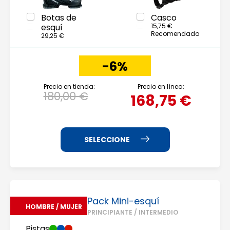
Botas de
Casco
esquí
15,75 €
Recomendado
29,25 €
-6%
Precio en tienda:
Precio en línea:
180,00 €
168,75 €
Pack Mini-esquí
HOMBRE / MUJER
PRINCIPIANTE / INTERMEDIO
Pistas