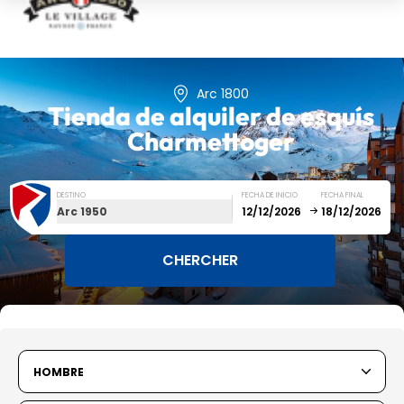
Arc 1800
Tienda de alquiler de esquís
Charmettoger
DESTINO
FECHA DE INICIO
FECHA FINAL
Arc 1950
December
January
SUN
MON
TUE
WED
THU
FRI
SAT
HOMBRE
1
2
3
4
5