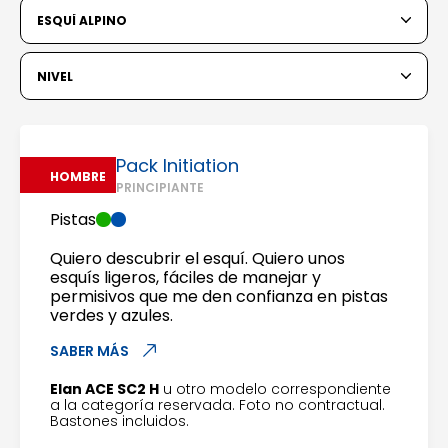
6
7
8
9
10
11
12
ESQUÍ ALPINO
13
14
15
16
17
18
19
NIVEL
20
21
22
23
24
25
26
27
28
29
30
31
Pack Initiation
HOMBRE
PRINCIPIANTE
1
2
Pistas
3
4
5
6
7
8
9
Quiero descubrir el esquí. Quiero unos
esquís ligeros, fáciles de manejar y
10
11
12
13
14
15
16
permisivos que me den confianza en pistas
verdes y azules.
17
18
19
20
21
22
23
SABER MÁS
24
25
26
27
28
29
30
Elan ACE SC2 H
u otro modelo correspondiente
a la categoría reservada. Foto no contractual.
Bastones incluidos.
31