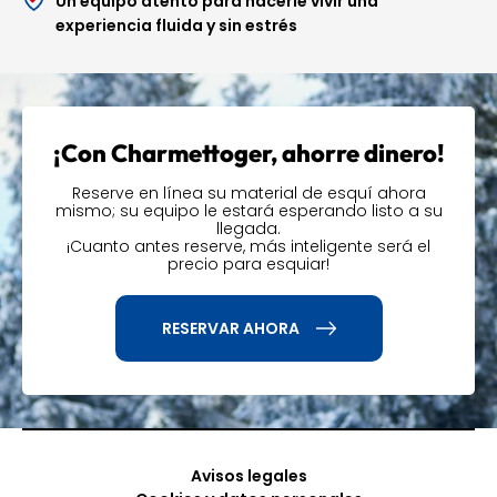
Un equipo atento para hacerle vivir una
los esquís más adecuados y te ofrecerá ajustes
experiencia fluida y sin estrés
personalizados
. ¡Con nuestra amplia selección, tendrás
el compañero perfecto para tus descensos en Arc 1800!
Aprovecha todos
nuestros servicios
¡Con Charmettoger, ahorre dinero!
Reserve en línea su material de esquí ahora
Para ofrecerle un servicio completo, la tienda también
mismo; su equipo le estará esperando listo a su
llegada.
ofrece:
¡Cuanto antes reserve, más inteligente será el
precio para esquiar!
Fast Pass
para recogida rápida y prioritaria de tu
equipo
RESERVAR AHORA
Almacenamiento
seguro para su equipo
Sistema multi-glide
para adaptar tu actividad a lo
largo de tu estancia
Flexski
para mayor flexibilidad en tu alquiler
Avisos legales
La mejor ubicación, los