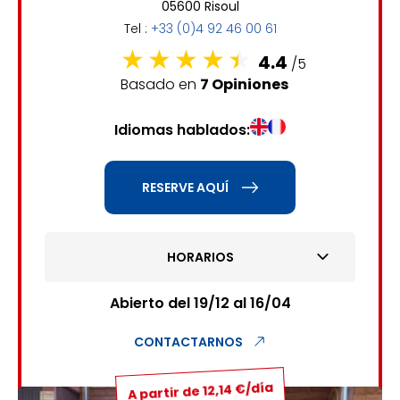
05600 Risoul
6
7
8
9
10
11
12
Tel :
+33 (0)4 92 46 00 61
13
14
15
16
17
18
19
4.4
/5
Basado en
7 Opiniones
20
21
22
23
24
25
26
Idiomas hablados:
27
28
29
30
31
1
2
RESERVE AQUÍ
3
4
5
6
7
8
9
HORARIOS
10
11
12
13
14
15
16
17
18
19
20
21
22
23
Abierto del 19/12 al 16/04
24
25
26
27
28
29
30
CONTACTARNOS
31
A partir de 12,14 €/día