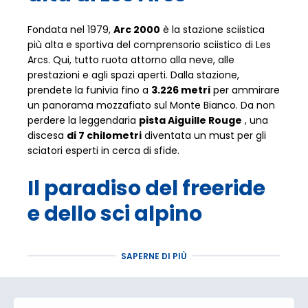
Fondata nel 1979,
Arc 2000
è la stazione sciistica
più alta e sportiva del comprensorio sciistico di Les
Arcs. Qui, tutto ruota attorno alla neve, alle
prestazioni e agli spazi aperti. Dalla stazione,
prendete la funivia fino a
3.226 metri
per ammirare
un panorama mozzafiato sul Monte Bianco. Da non
perdere la leggendaria
pista Aiguille Rouge
, una
discesa
di 7 chilometri
diventata un must per gli
sciatori esperti in cerca di sfide.
Il paradiso del freeride
e dello sci alpino
Una vera e propria destinazione per gli amanti del
SAPERNE DI PIÙ
freeride, Arc 2000 offre pendii impegnativi, canaloni
tecnici e vaste aree incontaminate per
un'esperienza di montagna unica. Principianti,