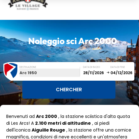
Noleggio sci
Arc 2000
DESTINAZIONE
DATA DI INIZIO
DATA DI FINE
Arc 1950
December
January
Benvenuti ad
Arc 2000
, la stazione sciistica d'alta quota
SUN
MON
TUE
WED
THU
FRI
SAT
di Les Arcs! A
2.100 metri di altitudine
, ai piedi
dell'iconica
Aiguille Rouge
1
, la stazione offre una cornice
2
3
4
5
magnifica, condizioni di neve eccellenti e un'atmosfera