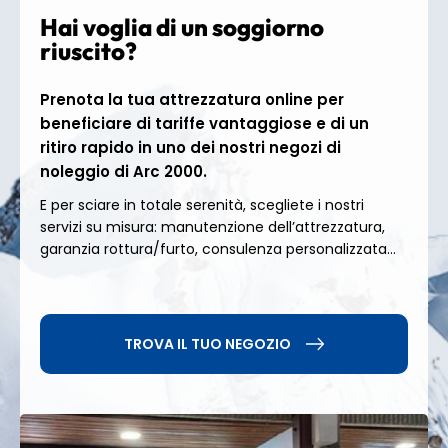
sciatori intermedi ed esperti troveranno il loro
Hai voglia di un soggiorno
terreno di gioco perfetto. Per una guida più sicura, i
nostri team in negozio vi guideranno verso le aree
riuscito?
più adatte e vi consiglieranno sull'attrezzatura di
sicurezza essenziale.
Prenota la tua attrezzatura online per
beneficiare di tariffe vantaggiose e di un
Paradiski: 425 km di sci
ritiro rapido in uno dei nostri negozi di
illimitato
noleggio di Arc 2000.
E per sciare in totale serenità, scegliete i nostri
servizi su misura: manutenzione dell’attrezzatura,
Con
425 km di piste
e
il 70% del comprensorio
garanzia rottura/furto, consulenza personalizzata...
sciistico sopra i 2.000 m
,
Paradiski
collega Les
Arcs, Peisey-Vallandry e La Plagne, offrendo una
varietà di piste eccezionale. Da Arc 2000, esplora
facilmente l'intera area: dirigiti verso Arc 1950,
attraversa fino ad Arc 1800 o prendi la funivia
TROVA IL TUO NEGOZIO
Vanoise Express
per
La Plagne
. Tra panorami
alpini e neve fresca, ogni giorno porta nuove
scoperte.
Prenota oggi stesso il tuo
noleggio sci Arc 2000