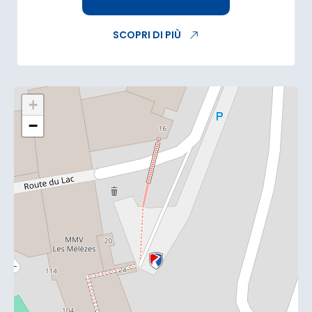
SCOPRI DI PIÙ
+
−