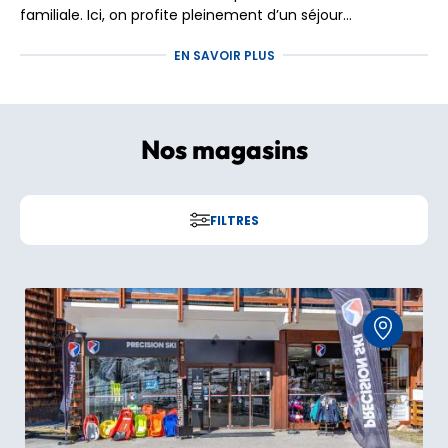
familiale. Ici, on profite pleinement d’un séjour
authentique et ressourçant, avec un accès direct au
Pour votre séjour, choisissez la
location ski Arc 1600
EN SAVOIR PLUS
vaste domaine
Paradiski
, l’un des plus beaux terrains de
avec Precision Ski
et bénéficiez d’un matériel premium,
jeu des Alpes.
de conseils experts et d’un service pensé pour une glisse
confortable et sereine. L’assurance d’un séjour réussi, dès
votre arrivée en station.
Nos magasins
FILTRES