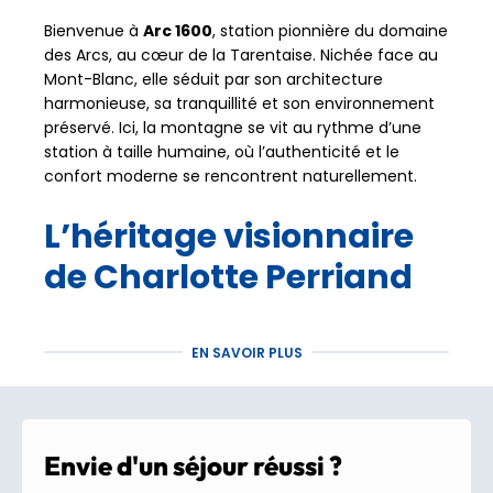
Bienvenue à
Arc 1600
, station pionnière du domaine
des Arcs, au cœur de la Tarentaise. Nichée face au
Mont-Blanc, elle séduit par son architecture
harmonieuse, sa tranquillité et son environnement
préservé. Ici, la montagne se vit au rythme d’une
station à taille humaine, où l’authenticité et le
confort moderne se rencontrent naturellement.
L’héritage visionnaire
de Charlotte Perriand
Imaginée par
Charlotte Perriand
, figure majeure
EN SAVOIR PLUS
de l’architecture alpine, Arc 1600 incarne une
approche innovante où chaque bâtiment s’intègre
subtilement au paysage. Terrasses décalées pour
préserver l’intimité, lignes épurées baignées de
lumière naturelle, espaces pensés pour le bien-être
Envie d'un séjour réussi ?
et la convivialité : la station reflète un véritable art