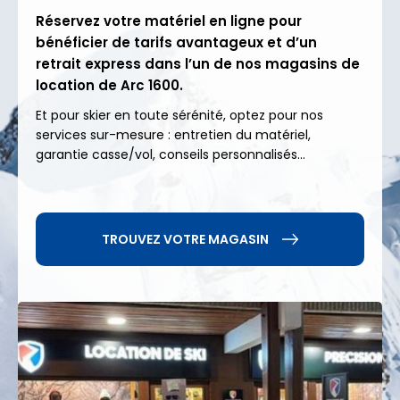
de vivre en altitude, alliant modernité, harmonie et
Réservez votre matériel en ligne pour
respect de son environnement.
bénéficier de tarifs avantageux et d’un
retrait express dans l’un de nos magasins de
Un accès privilégié au
location de Arc 1600.
domaine skiable
Et pour skier en toute sérénité, optez pour nos
Paradiski
services sur-mesure : entretien du matériel,
garantie casse/vol, conseils personnalisés...
Depuis Arc 1600, profitez d’un accès direct au
domaine Paradiski
, l’un des plus vastes au monde,
avec
425 km de pistes
reliant Les Arcs, Peisey-
TROUVEZ VOTRE MAGASIN
Vallandry et La Plagne. Débutants, skieurs confirmés
ou amateurs de grands panoramas, chacun trouve
son terrain de jeu entre pistes douces, secteurs
techniques et points de vue d’exception. Les
snowboarders apprécient le
snowpark
parfaitement équipé, tandis que les amateurs de
randonnée peuvent s’aventurer sur de superbes
itinéraires menant vers les crêtes enneigées.